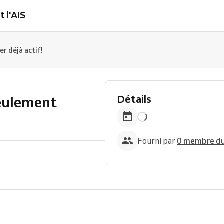
t l'AIS
r déjà actif!
Détails
Seulement
Fourni par
0 membre du