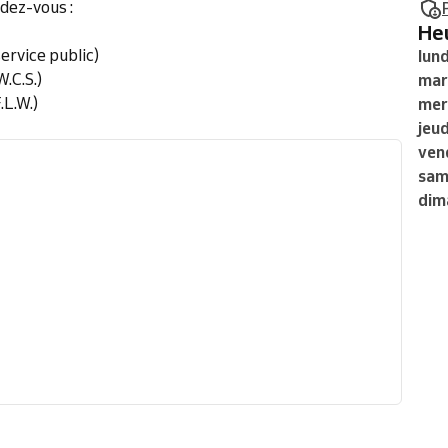
dez-vous :
H
rvice public)
lund
W.C.S.)
mar
.L.W.)
mer
jeud
ven
sam
dim